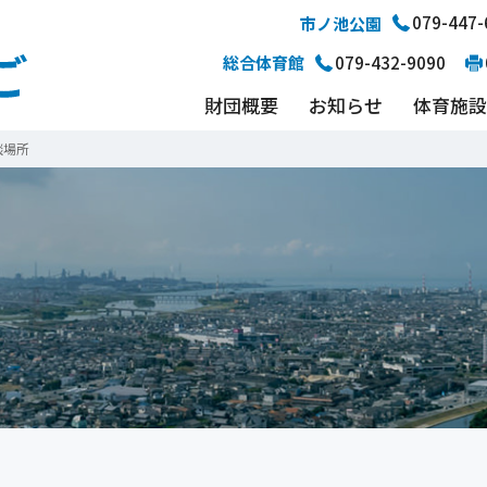
079-447-
市ノ池公園
079-432-9090
総合体育館
財団概要
お知らせ
体育施
談場所
4年度
公園施設
リカレント事業
高砂市陸上競技場
あらい浜風公園
2023年度
文化事業
子育て支援事業
花だより
高砂市野球場
2022年度
勤労福祉
20
予約・空き状況確認
スポーツ教室申し込み