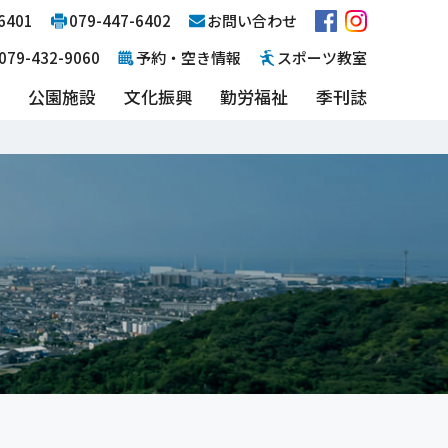
6401
079-447-6402
お問い合わせ
079-432-9060
予約・空き情報
スポーツ教室
設
公園施設
文化振興
勤労福祉
季刊誌
21年度
高砂市テニスコート
2020年度