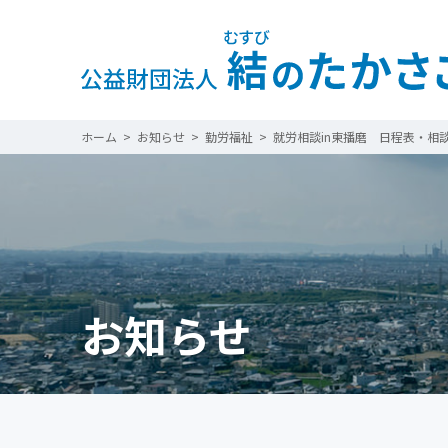
ホーム
>
お知らせ
>
勤労福祉
>
就労相談in東播磨 日程表・相
お知らせ一覧
施設一覧
施設一覧
文化事業
福利厚生事業
本年度
2025年度
高砂市総合体育館
高砂市市ノ池公園
体育施設
相談事業
202
サブグラウンド
相撲場
お知らせ