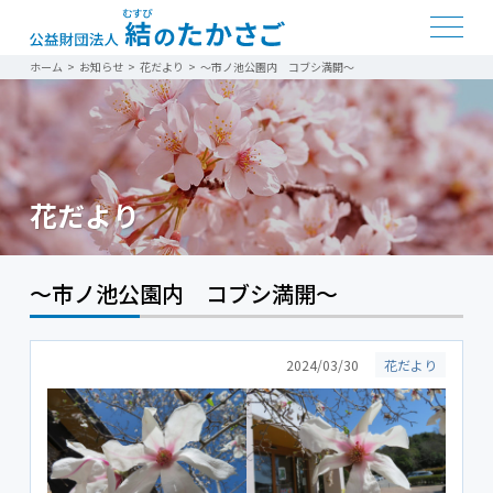
ホーム
>
お知らせ
>
花だより
>
～市ノ池公園内 コブシ満開～
花だより
～市ノ池公園内 コブシ満開～
2024/03/30
花だより